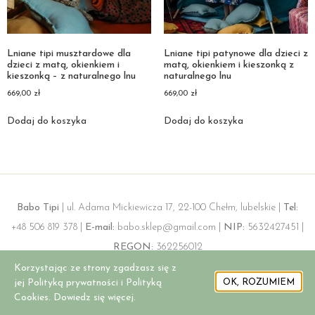
Lniane tipi musztardowe dla
Lniane tipi patynowe dla dzieci z
dzieci z matą, okienkiem i
matą, okienkiem i kieszonką z
kieszonką – z naturalnego lnu
naturalnego lnu
669,00
zł
669,00
zł
Dodaj do koszyka
Dodaj do koszyka
Babo Tipi
| ul. Adama Mickiewicza 17, 22-100 Chełm, lubelskie |
Tel:
+48 506 819 378 |
E-mail:
babo.sklep@gmail.com |
NIP:
5632427451 |
REGON:
362256012
Korzystając ze strony zgadzasz się z
jej Polityką prywatności i Polityką
OK, ROZUMIEM
Cookies. Dowiedz się więcej.