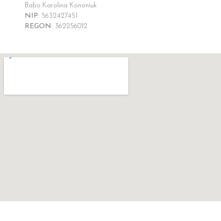
Babo Karolina Kononiuk
NIP:
5632427451
REGON:
362256012