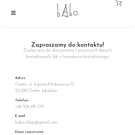
Zapraszamy do kontaktu!
Zachęcamy do skorzystania z poniższych danych
kontaktowych, lub z formularza kontaktowego.
Adres
Chełm, ul. Adama Mickiewicza 17,
22-100 Chełm, lubelskie
Telefon
+48 506 819 378
E-mail
babo.sklep@gmail.com
Dane rejestrowe