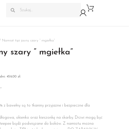
 Namiot tipi jasny szary ” mgiełka”
ny szary ” mgiełka”
dni:
459,00
zł
.
a”
 z bawełny są to tkaniny przyjazne i bezpieczne dla
ogowa, okienko oraz kieszonkę na skarby. Drzwi mogą być
a teepee bądź podwiązane do boków. Z namiotu można