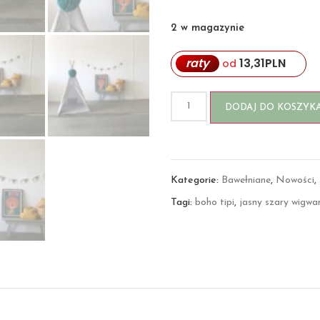
2 w magazynie
raty
13,31
PLN
od
DODAJ DO KOSZYK
Kategorie:
Bawełniane
,
Nowości
,
Tagi:
boho tipi
,
jasny szary wigwa