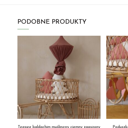
PODOBNE PRODUKTY
Teepee baldachim muślinowy ciemny zgaszony
Poduszk