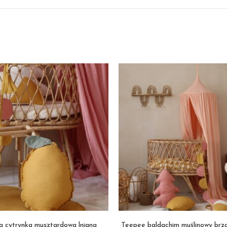
a cytrynka musztardowa lniana
Teepee baldachim muślinowy brzo