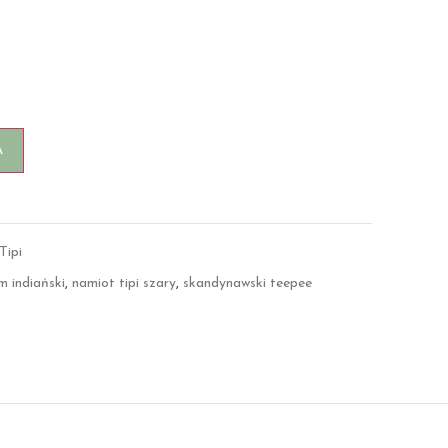
A
Tipi
m indiański
,
namiot tipi szary
,
skandynawski teepee