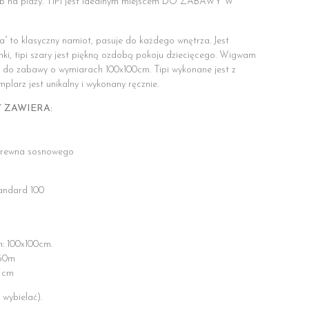
 lub na plaży. TIPI jest idealnym miejscem DO ZABAWY W
a” to klasyczny namiot, pasuje do każdego wnętrza. Jest
nki, tipi szary jest piękną ozdobą pokoju dziecięcego. Wigwam
 do zabawy o wymiarach 100x100cm. Tipi wykonane jest z
plarz jest unikalny i wykonany ręcznie.
” ZAWIERA:
 drewna sosnowego
ndard 100
: 100x100cm.
160m
5 cm
 wybielać).