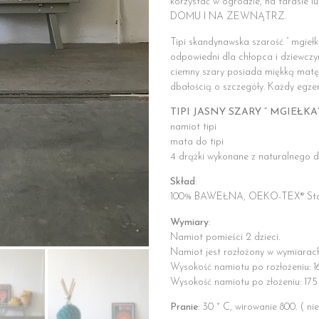
korzystać w ogrodzie, na tarasie
DOMU I NA ZEWNĄTRZ.
Tipi skandynawska szarość ” mgiełk
odpowiedni dla chłopca i dziewczy
ciemny szary posiada miękką matę
dbałością o szczegóły. Każdy egzem
TIPI JASNY SZARY ” MGIEŁKA
namiot tipi
mata do tipi
4 drążki wykonane z naturalnego
Skład
:
100% BAWEŁNA, OEKO-TEX® Sta
Wymiary
:
Namiot pomieści 2 dzieci.
Namiot jest rozłożony w wymiarach
Wysokość namiotu po rozłożeniu: 
Wysokość namiotu po złożeniu: 17
Pranie
: 30 ° C, wirowanie 800. ( nie