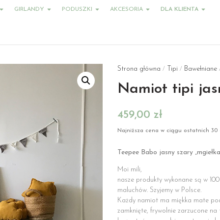
GIRLANDY
PODUSZKI
AKCESORIA
DLA KLIENTA
Strona główna
Tipi
Bawełniane
/
/
/
Namiot tipi jas
459,00
zł
Najniższa cena w ciągu ostatnich 30 
Teepee Babo jasny szary „mgiełk
Moi mili,
nasze produkty wykonane są w 100%
maluchów. Szyjemy w Polsce.
Każdy namiot ma miękka mate podł
zamknięte, frywolnie zarzucone n