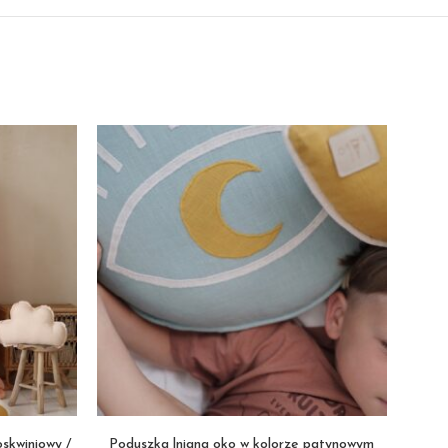
skwiniowy /
Poduszka lniana oko w kolorze patynowym