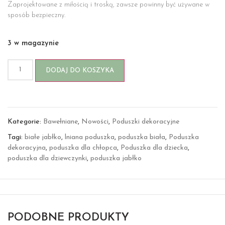
Zaprojektowane z miłością i troską, zawsze powinny być używane w
sposób bezpieczny.
3 w magazynie
DODAJ DO KOSZYKA
Kategorie:
Bawełniane
,
Nowości
,
Poduszki dekoracyjne
Tagi:
białe jabłko
,
lniana poduszka
,
poduszka biała
,
Poduszka
dekoracyjna
,
poduszka dla chłopca
,
Poduszka dla dziecka
,
poduszka dla dziewczynki
,
poduszka jabłko
PODOBNE PRODUKTY