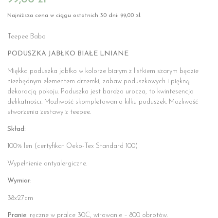
Najniższa cena w ciągu ostatnich 30 dni:
99,00
zł
.
Teepee Babo
PODUSZKA JABŁKO BIAŁE LNIANE
Miękka poduszka jabłko w kolorze białym z listkiem szarym będzie
niezbędnym elementem drzemki, zabaw poduszkowych i piękną
dekoracją pokoju. Poduszka jest bardzo urocza, to kwintesencja
delikatności. Możliwość skompletowania kilku poduszek. Możliwość
stworzenia zestawy z teepee.
Skład:
100% len (certyfikat Oeko-Tex Standard 100)
Wypełnienie antyalergiczne.
Wymiar
:
38x27cm
Pranie:
ręczne w pralce 30C, wirowanie – 800 obrotów.