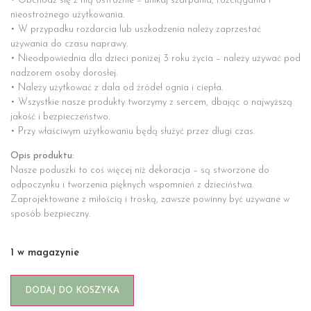
• Obchodź się z nią ostrożnie – unikaj szarpania, rozciągania i
nieostrożnego użytkowania.
• W przypadku rozdarcia lub uszkodzenia należy zaprzestać
używania do czasu naprawy.
• Nieodpowiednia dla dzieci poniżej 3 roku życia – należy używać pod
nadzorem osoby dorosłej.
• Należy użytkować z dala od źródeł ognia i ciepła.
• Wszystkie nasze produkty tworzymy z sercem, dbając o najwyższą
jakość i bezpieczeństwo.
• Przy właściwym użytkowaniu będą służyć przez długi czas.
Opis produktu:
Nasze poduszki to coś więcej niż dekoracja – są stworzone do
odpoczynku i tworzenia pięknych wspomnień z dzieciństwa.
Zaprojektowane z miłością i troską, zawsze powinny być używane w
sposób bezpieczny.
1 w magazynie
DODAJ DO KOSZYKA