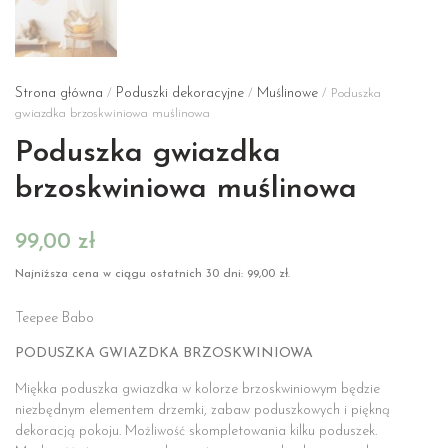
Strona główna
Poduszki dekoracyjne
Muślinowe
/
/
/ Poduszka
gwiazdka brzoskwiniowa muślinowa
Poduszka gwiazdka
brzoskwiniowa muślinowa
99,00
zł
Najniższa cena w ciągu ostatnich 30 dni:
99,00
zł
.
Teepee Babo
PODUSZKA GWIAZDKA BRZOSKWINIOWA
Miękka poduszka gwiazdka w kolorze brzoskwiniowym będzie
niezbędnym elementem drzemki, zabaw poduszkowych i piękną
dekoracją pokoju. Możliwość skompletowania kilku poduszek.