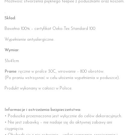
Możliwość stworzenia pięknego teepee z poduszkami oraz koszem.
.
Skład:
Bawełna 100% – certyfikat Oeko-Tex Standard 100
Wypełnienie antyalergiczne.
Wymiar
:
51x41cm
Pranie:
ręczne w pralce 30C, wirowanie – 800 obrotów.
(Po praniu wstrząsnać w celu ułożenia wypełnienia w poduszce).
Produkt wykonany w całości w Polsce.
Informacje i ostrzeżenia bezpieczeństwa:
• Poduszka przeznaczona jest wyłącznie do celów dekoracyjnych.
• Nie jest zabawką – nie nadaje się do aktywnej zabawy ani
ciągnięcia.