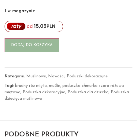
1 w magazynie
raty
15,05
PLN
od
DODAJ DO KOSZYKA
Kategorie:
Muślinowe
,
Nowości
,
Poduszki dekoracyjne
Tagi:
brudny róż mięta
,
muślin
,
poduszka chmurka szara różowa
miętowa
,
Poduszka dekoracyjna
,
Poduszka dla dziecka
,
Poduszka
dziecięca muślinowa
PODOBNE PRODUKTY