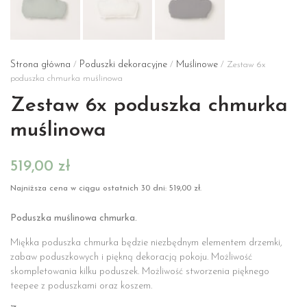
Strona główna
Poduszki dekoracyjne
Muślinowe
/
/
/ Zestaw 6x
poduszka chmurka muślinowa
Zestaw 6x poduszka chmurka
muślinowa
519,00
zł
Najniższa cena w ciągu ostatnich 30 dni:
519,00
zł
.
Poduszka muślinowa chmurka.
Miękka poduszka chmurka będzie niezbędnym elementem drzemki,
zabaw poduszkowych i piękną dekoracją pokoju. Możliwość
skompletowania kilku poduszek. Możliwość stworzenia pięknego
teepee z poduszkami oraz koszem.