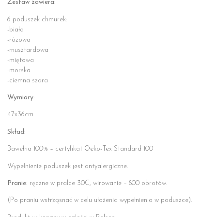
Zestaw zawiera:
6 poduszek chmurek:
-biała
-różowa
-musztardowa
-miętowa
-morska
-ciemna szara
Wymiary
:
47x36cm
Skład:
Bawełna 100% – certyfikat Oeko-Tex Standard 100
Wypełnienie poduszek jest antyalergiczne.
Pranie:
ręczne w pralce 30C, wirowanie – 800 obrotów.
(Po praniu wstrząsnać w celu ułożenia wypełnienia w poduszce).