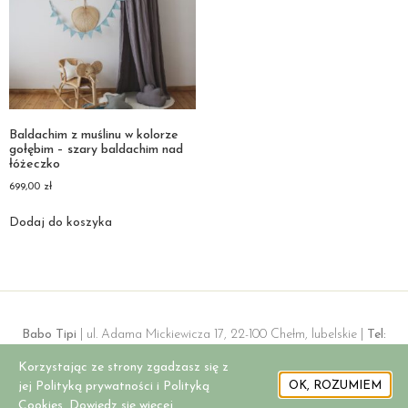
Baldachim z muślinu w kolorze
gołębim – szary baldachim nad
łóżeczko
699,00
zł
Dodaj do koszyka
Babo Tipi
| ul. Adama Mickiewicza 17, 22-100 Chełm, lubelskie |
Tel:
+48 506 819 378 |
E-mail:
babo.sklep@gmail.com |
NIP:
5632427451 |
Korzystając ze strony zgadzasz się z
REGON:
362256012
jej Polityką prywatności i Polityką
OK, ROZUMIEM
Cookies. Dowiedz się więcej.