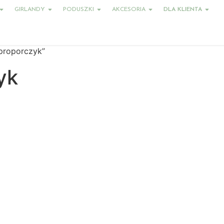
GIRLANDY
PODUSZKI
AKCESORIA
DLA KLIENTA
proporczyk”
yk