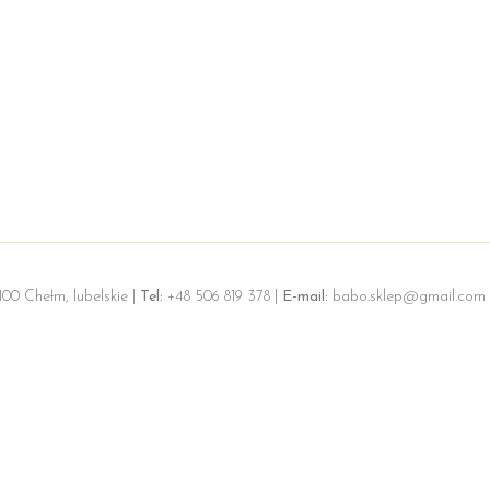
100 Chełm, lubelskie |
Tel:
+48 506 819 378 |
E-mail:
babo.sklep@gmail.com 