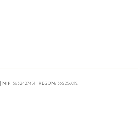
|
NIP:
5632427451 |
REGON:
362256012