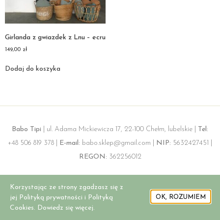
Girlanda z gwiazdek z Lnu – ecru
149,00
zł
Dodaj do koszyka
Babo Tipi
| ul. Adama Mickiewicza 17, 22-100 Chełm, lubelskie |
Tel:
+48 506 819 378 |
E-mail:
babo.sklep@gmail.com |
NIP:
5632427451 |
REGON:
362256012
Korzystając ze strony zgadzasz się z
jej Polityką prywatności i Polityką
OK, ROZUMIEM
Cookies. Dowiedz się więcej.