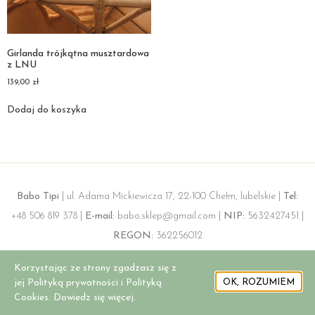
Girlanda trójkątna musztardowa
z LNU
139,00
zł
Dodaj do koszyka
Babo Tipi
| ul. Adama Mickiewicza 17, 22-100 Chełm, lubelskie |
Tel:
+48 506 819 378 |
E-mail:
babo.sklep@gmail.com |
NIP:
5632427451 |
REGON:
362256012
Korzystając ze strony zgadzasz się z
jej Polityką prywatności i Polityką
OK, ROZUMIEM
Cookies. Dowiedz się więcej.