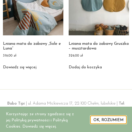
Lniana mata do zabawy „Sole e
Lniana mata do zabawy Gruszka
Luna”
– musztardowa
319,00
zł
329,00
zł
Dowiedz się więcej
Dodaj do koszyka
Babo Tipi
| ul. Adama Mickiewicza 17, 22-100 Chełm, lubelskie |
Tel:
+48 506 819 378 |
E-mail:
babo.sklep@gmail.com |
NIP:
5632427451 |
Korzystając ze strony zgadzasz się z
REGON:
362256012
jej Polityką prywatności i Polityką
OK, ROZUMIEM
Cookies. Dowiedz się więcej.