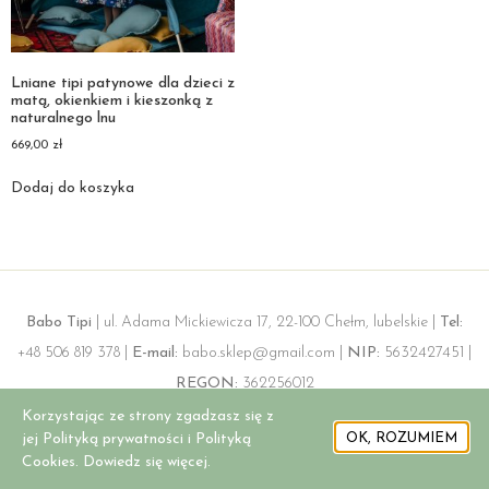
Lniane tipi patynowe dla dzieci z
matą, okienkiem i kieszonką z
naturalnego lnu
669,00
zł
Dodaj do koszyka
Babo Tipi
| ul. Adama Mickiewicza 17, 22-100 Chełm, lubelskie |
Tel:
+48 506 819 378 |
E-mail:
babo.sklep@gmail.com |
NIP:
5632427451 |
REGON:
362256012
Korzystając ze strony zgadzasz się z
jej Polityką prywatności i Polityką
OK, ROZUMIEM
Cookies. Dowiedz się więcej.