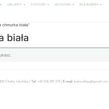
GIRLANDY
PODUSZKI
AKCESORIA
DLA KLIENTA
 chmurka biała”
 biała
ukasz.
100 Chełm, lubelskie |
Tel:
+48 506 819 378 |
E-mail:
babo.sklep@gmail.com 