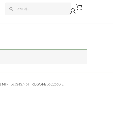
|
NIP:
5632427451 |
REGON:
362256012