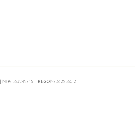
|
NIP:
5632427451 |
REGON:
362256012