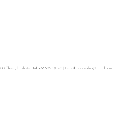
100 Chełm, lubelskie |
Tel:
+48 506 819 378 |
E-mail:
babo.sklep@gmail.com 