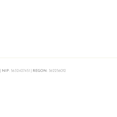
|
NIP:
5632427451 |
REGON:
362256012