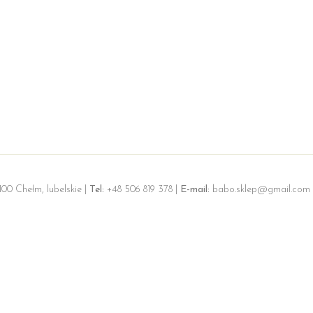
100 Chełm, lubelskie |
Tel:
+48 506 819 378 |
E-mail:
babo.sklep@gmail.com 