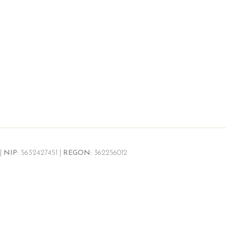
|
NIP:
5632427451 |
REGON:
362256012