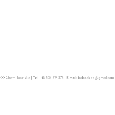
100 Chełm, lubelskie |
Tel:
+48 506 819 378 |
E-mail:
babo.sklep@gmail.com 