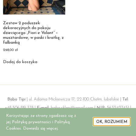
Zestaw 2 poduszek
dekoracyjnych do pokoju
dziecięcego „Fiori e Volant” –
musztardowe, w paski i kratkę, z
falbanką
298,00
zł
Dodaj do koszyka
Babo Tipi
| ul. Adama Mickiewicza 17, 22-100 Chełm, lubelskie |
Tel:
+48 506 819 378 |
E-mail:
babo.sklep@gmail.com |
NIP:
5632427451 |
Korzystając ze strony zgadzasz się z
REGON:
362256012
jej Polityką prywatności i Polityką
OK, ROZUMIEM
Cookies. Dowiedz się więcej.