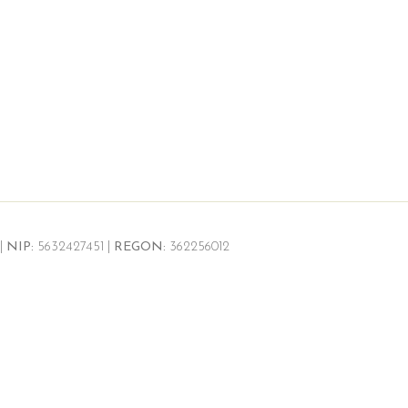
|
NIP:
5632427451 |
REGON:
362256012