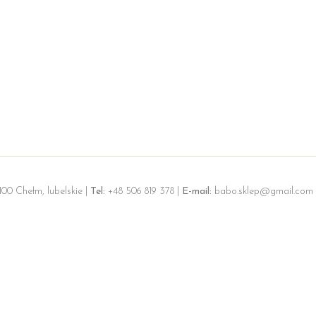
100 Chełm, lubelskie |
Tel:
+48 506 819 378 |
E-mail:
babo.sklep@gmail.com 