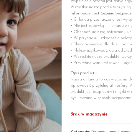
Wypełnienie różdźki jest antyalergi
Wszystkie nasze produkty szytę są
Informacje i ostrzeżenia bezpiec
• Girlanda przeznaczona jest wyłą
• Nie jest zabawką – nie nadaje si
• Obchodź się z nią ostrożnie – un
• W przypadku uszkodzenia należy
• Nieodpowiednia dla dzieci poniż
• Należy użytkować z dala od źróde
• Wszystkie nasze produkty tworzy
• Przy właściwym użytkowaniu będą 
Opis produktu:
Nasza girlanda to coś więcej niż d
wprowadzić przytulną atmosferę. W
produkt jest bezpieczny i miękki w
być używana w sposób bezpieczny.
Brak w magazynie
Kategorie:
Girlandy
,
Inne
,
Lniane