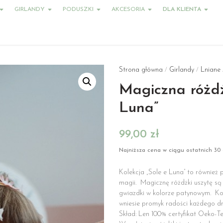
GIRLANDY
PODUSZKI
AKCESORIA
DLA KLIENTA
Strona główna
Girlandy
Lniane
/
/
Magiczna różdż
Luna”
99,00
zł
Najniższa cena w ciągu ostatnich 30 
Kolekcja „Sole e Luna” to również 
magii. Magicznę różdżki uszytę są
gwiazdki w kolorze patynowym. Kol
wniesie promyk radości każdego dn
Skład: Len 100% certyfikat Oeko-T