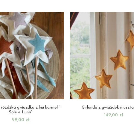
różdżka gwiazdka z lnu karmel ”
Girlanda z gwiazdek muszt
Sole e Luna”
149,00
zł
99,00
zł