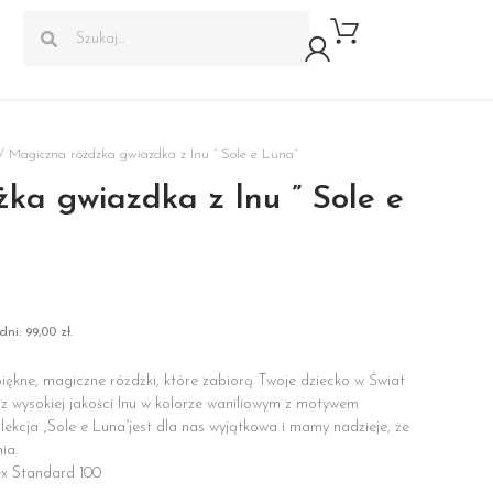
/ Magiczna różdżka gwiazdka z lnu ” Sole e Luna”
ka gwiazdka z lnu ” Sole e
dni:
99,00
zł
.
piękne, magiczne różdżki, które zabiorą Twoje dziecko w Świat
 z wysokiej jakości lnu w kolorze waniliowym z motywem
ekcja „Sole e Luna”jest dla nas wyjątkowa i mamy nadzieje, że
ia.
ex Standard 100