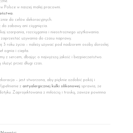
czne.
 w Polsce w naszej małej pracowni.
zeństwa:
cznie do celów dekoracyjnych.
ę do zabawy ani ciągnięcia.
ikaj szarpania, rozciągania i nieostrożnego użytkowania.
 zaprzestać używania do czasu naprawy.
ej 3 roku życia – należy używać pod nadzorem osoby dorosłej.
ł ognia i ciepła.
my z sercem, dbając o najwyższą jakość i bezpieczeństwo.
służyć przez długi czas.
ekoracja – jest stworzona, aby pięknie ozdobić pokój i
ypełnienie z
antyalergicznej kulki silikonowej
sprawia, że
 dotyku. Zaprojektowana z miłością i troską, zawsze powinna
,
Nowości