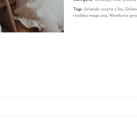
Tagi:
Girlanda uszyta z lnu
,
Girla
różdżka magiczna
,
Waniliowa gwia