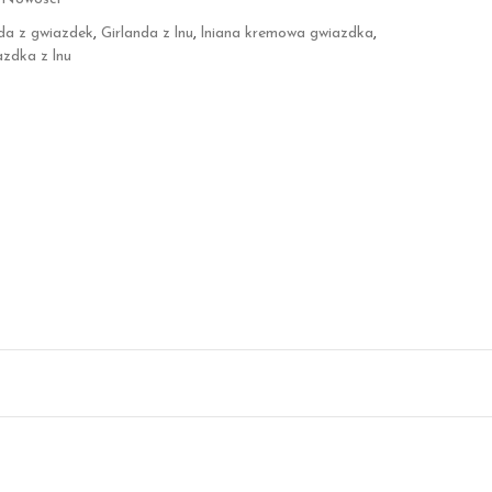
nda z gwiazdek
,
Girlanda z lnu
,
lniana kremowa gwiazdka
,
zdka z lnu