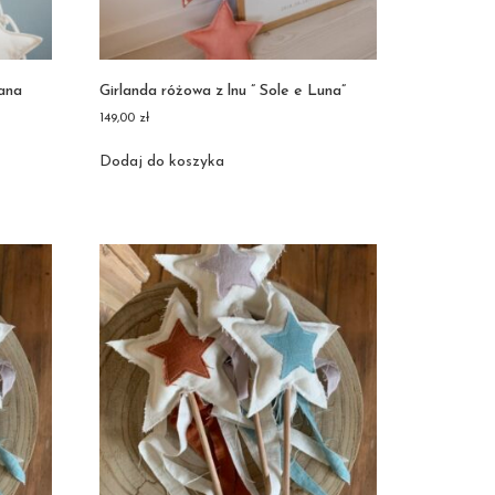
iana
Girlanda różowa z lnu ” Sole e Luna”
149,00
zł
Dodaj do koszyka