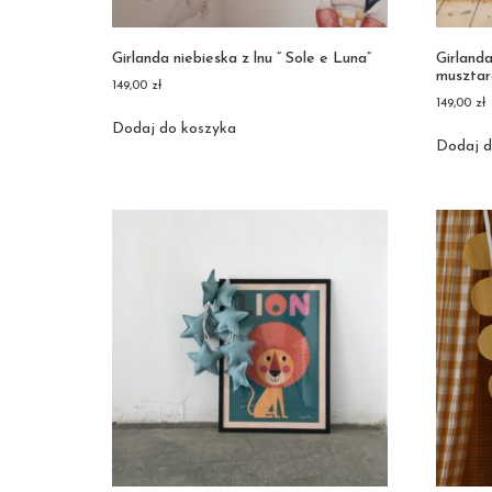
Girlanda niebieska z lnu ” Sole e Luna”
Girland
muszta
149,00
zł
149,00
zł
Dodaj do koszyka
Dodaj d