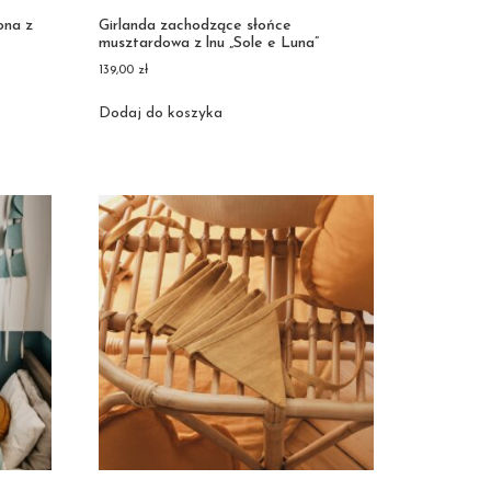
ona z
Girlanda zachodzące słońce
musztardowa z lnu „Sole e Luna”
139,00
zł
Dodaj do koszyka