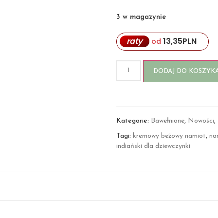
3 w magazynie
raty
13,35
PLN
od
DODAJ DO KOSZYK
Kategorie:
Bawełniane
,
Nowości
,
Tagi:
kremowy beżowy namiot
,
na
indiański dla dziewczynki