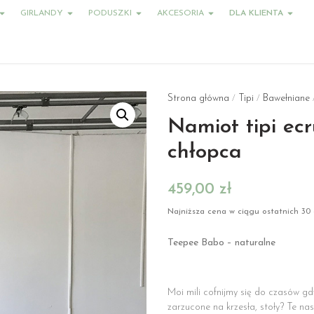
GIRLANDY
PODUSZKI
AKCESORIA
DLA KLIENTA
Strona główna
Tipi
Bawełniane
/
/
/
Namiot tipi ecr
chłopca
459,00
zł
Najniższa cena w ciągu ostatnich 30 
Teepee Babo – naturalne
Moi mili cofnijmy się do czasów gd
zarzucone na krzesła, stoły? Te na