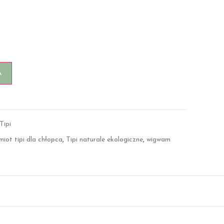
A
Tipi
miot tipi dla chłopca
,
Tipi naturale ekologiczne
,
wigwam