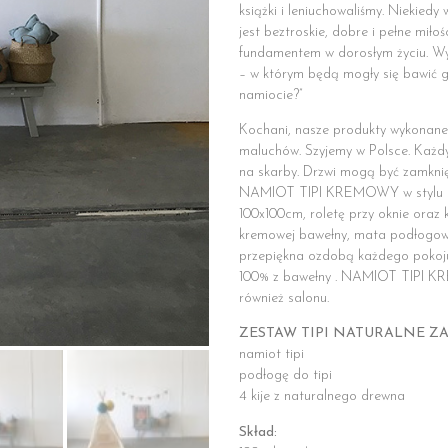
książki i leniuchowaliśmy. Niekiedy
jest beztroskie, dobre i pełne miło
fundamentem w dorosłym życiu. Wy
– w którym będą mogły się bawić go
namiocie?”
Kochani, nasze produkty wykonane 
maluchów. Szyjemy w Polsce. Każd
na skarby. Drzwi mogą być zamkni
NAMIOT TIPI KREMOWY w stylu sk
100x100cm, roletę przy oknie oraz 
kremowej bawełny, mata podłogowa
przepiękna ozdobą każdego poko
100% z bawełny . NAMIOT TIPI KRE
również salonu.
ZESTAW TIPI NATURALNE ZA
namiot tipi
podłogę do tipi
4 kije z naturalnego drewna
Skład: