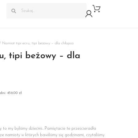
 Namiot tipi ecru, tipi beżowy – dla chłopca
u, tipi beżowy – dla
dni:
459,00
zł
.
y to my byliśmy dziećmi.. Pamiętacie te prześcieradła
sze namioty w których bawiliśmy się godzinami, czytaliśmy