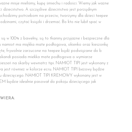
 ważne misje mieliśmy, kupę śmiechu i radości. Wiemy jak ważne
ści dzieciństwo. A szczęśliwe dzieciństwo jest porządnym
chodzimy potrzebom na przeciw, tworzymy dla dzieci teepee
dzinami, czytać książki i drzemać. Bo kto nie lubił spać w
są w 100% z bawełny, są to tkaniny przyjazne i bezpieczne dla
y namiot ma miękka mate podłogowa, okienko oraz kieszonkę
ęte, frywolnie zarzucone na teepee bądź podwiązane do b
andi posiada miekka mate podłogowa o wymiarze
kieszeń na skarby wewnatrz tipi. NAMIOT TIPI jest wykonany z
 jest również w kolorze ecru. NAMIOT TIPI beżowy będzie
ju dziecięcego. NAMIOT TIPI KREMOWY wykonany jest w
M będzie idealnie pasował do pokoju dziecięcego jak
WIERA: