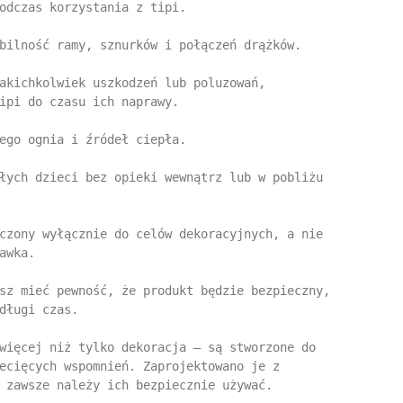
odczas korzystania z tipi.

bilność ramy, sznurków i połączeń drążków.

akichkolwiek uszkodzeń lub poluzowań, 
ipi do czasu ich naprawy.

ego ognia i źródeł ciepła.

łych dzieci bez opieki wewnątrz lub w pobliżu 
czony wyłącznie do celów dekoracyjnych, a nie 
awka.

sz mieć pewność, że produkt będzie bezpieczny, 
długi czas.

więcej niż tylko dekoracja – są stworzone do 
ecięcych wspomnień. Zaprojektowano je z 
 zawsze należy ich bezpiecznie używać.