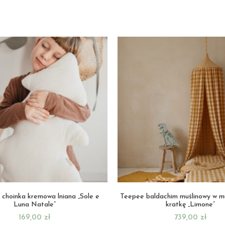
choinka kremowa lniana „Sole e
Teepee baldachim muślinowy w 
Luna Natale”
kratkę „Limone”
169,00
zł
739,00
zł