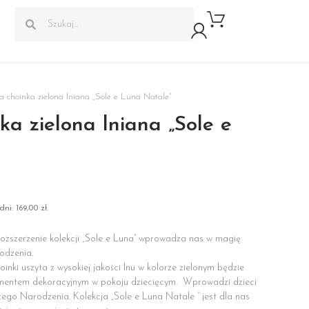
 choinka zielona lniana „Sole e Luna Natale”
ka zielona lniana „Sole e
dni:
169,00
zł
.
rozszerzenie kolekcji „Sole e Luna” wprowadza nas w magię
odzenia.
inki uszyta z wysokiej jakości lnu w kolorze zielonym będzie
mentem dekoracyjnym w pokoju dziecięcym. Wprowadzi dzieci
go Narodzenia. Kolekcja „Sole e Luna Natale ” jest dla nas