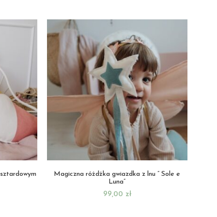
usztardowym
Magiczna różdżka gwiazdka z lnu ” Sole e
Luna”
99,00
zł