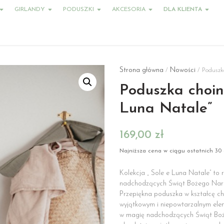
GIRLANDY
PODUSZKI
AKCESORIA
DLA KLIENTA
Strona główna
Nowości
/
/ Poduszka
Poduszka choin
Luna Natale”
169,00
zł
Najniższa cena w ciągu ostatnich 30 
Kolekcja „ Sole e Luna Natale” to 
nadchodzących Świąt Bożego Nar
Przepiękna poduszka w kształcę cho
wyjątkowym i niepowtarzalnym ele
w magię nadchodzących Świąt Boże