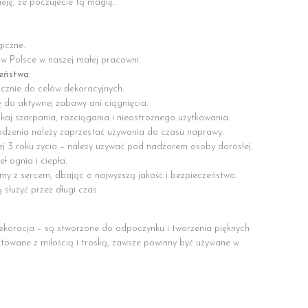
ję, że poczujecie tą magię..
giczne.
 w Polsce w naszej małej pracowni.
zeństwa:
cznie do celów dekoracyjnych.
ę do aktywnej zabawy ani ciągnięcia.
ikaj szarpania, rozciągania i nieostrożnego użytkowania.
odzenia należy zaprzestać używania do czasu naprawy.
ej 3 roku życia – należy używać pod nadzorem osoby dorosłej.
ł ognia i ciepła.
my z sercem, dbając o najwyższą jakość i bezpieczeństwo.
służyć przez długi czas.
dekoracja – są stworzone do odpoczynku i tworzenia pięknych
towane z miłością i troską, zawsze powinny być używane w