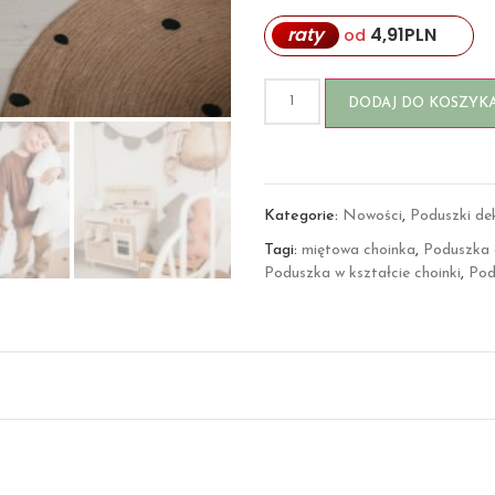
raty
4,91
PLN
od
DODAJ DO KOSZYK
Kategorie:
Nowości
,
Poduszki de
Tagi:
miętowa choinka
,
Poduszka 
Poduszka w kształcie choinki
,
Pod