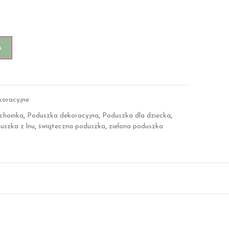
A
koracyjne
choinka
,
Poduszka dekoracyjna
,
Poduszka dla dziecka
,
uszka z lnu
,
świąteczna poduszka
,
zielona poduszka