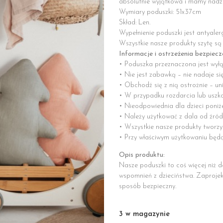
absolutnie wyjątkowa i mamy nadzie
Wymiary poduszki: 51x37cm
Skład: Len.
Wypełnienie poduszki jest antyaler
Wszystkie nasze produkty szytę są
Informacje i ostrzeżenia bezpiec
• Poduszka przeznaczona jest wyłą
• Nie jest zabawką – nie nadaje si
• Obchodź się z nią ostrożnie – un
• W przypadku rozdarcia lub uszk
• Nieodpowiednia dla dzieci poniż
• Należy użytkować z dala od źróde
• Wszystkie nasze produkty tworzy
• Przy właściwym użytkowaniu będą 
Opis produktu:
Nasze poduszki to coś więcej niż 
wspomnień z dzieciństwa. Zaprojek
sposób bezpieczny.
3 w magazynie