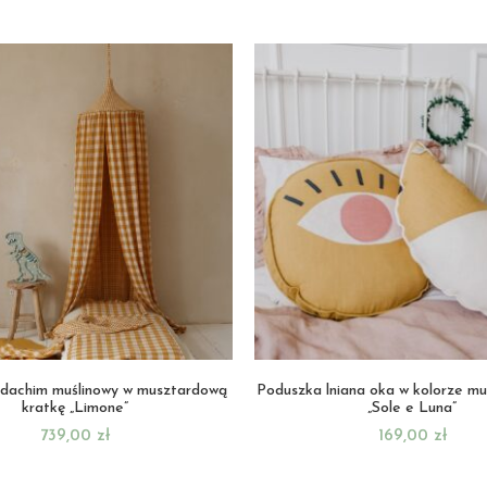
dachim muślinowy w musztardową
Poduszka lniana oka w kolorze m
kratkę „Limone”
„Sole e Luna”
739,00
zł
169,00
zł