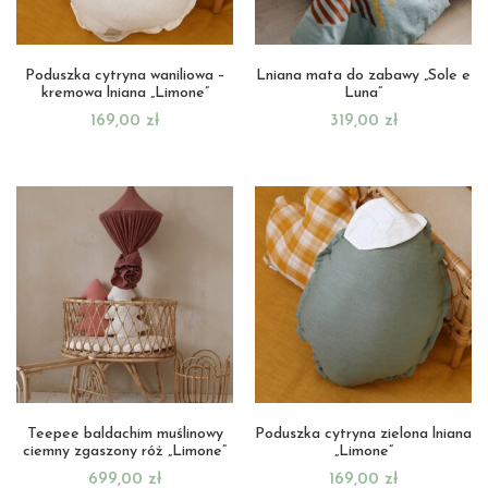
Poduszka cytryna waniliowa –
Lniana mata do zabawy „Sole e
kremowa lniana „Limone”
Luna”
169,00
zł
319,00
zł
Teepee baldachim muślinowy
Poduszka cytryna zielona lniana
ciemny zgaszony róż „Limone”
„Limone”
699,00
zł
169,00
zł