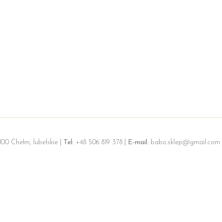
100 Chełm, lubelskie |
Tel:
+48 506 819 378 |
E-mail:
babo.sklep@gmail.com 