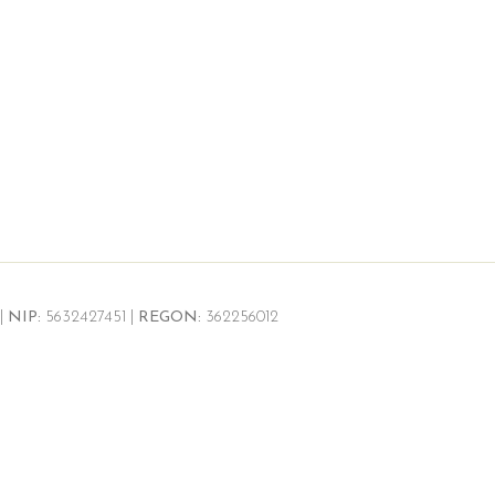
|
NIP:
5632427451 |
REGON:
362256012