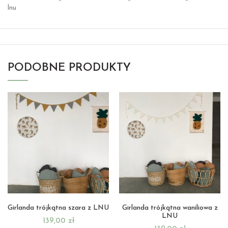
lnu
PODOBNE PRODUKTY
Girlanda trójkątna szara z LNU
Girlanda trójkątna waniliowa z
LNU
139,00
zł